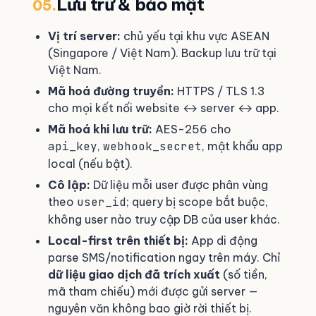
Lưu trữ & bảo mật
05.
Vị trí server:
chủ yếu tại khu vực ASEAN
(Singapore / Việt Nam). Backup lưu trữ tại
Việt Nam.
Mã hoá đường truyền:
HTTPS / TLS 1.3
cho mọi kết nối website ↔ server ↔ app.
Mã hoá khi lưu trữ:
AES-256 cho
api_key
,
webhook_secret
, mật khẩu app
local (nếu bật).
Cô lập:
Dữ liệu mỗi user được phân vùng
theo
user_id
; query bị scope bắt buộc,
không user nào truy cập DB của user khác.
Local-first trên thiết bị:
App di động
parse SMS/notification ngay trên máy. Chỉ
dữ liệu giao dịch đã trích xuất
(số tiền,
mã tham chiếu) mới được gửi server —
nguyên văn không bao giờ rời thiết bị.