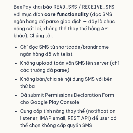
BeePay khai báo
READ_SMS
/
RECEIVE_SMS
với mục đích
core functionality
(đọc SMS
ngân hàng để parse giao dịch — đây là chức
năng cốt lõi, không thể thay thế bằng API
khác). Chúng tôi:
Chỉ đọc SMS từ shortcode/brandname
ngân hàng đã whitelist
Không upload toàn văn SMS lên server (chỉ
các trường đã parse)
Không bán/chia sẻ nội dung SMS với bên
thứ ba
Đã submit Permissions Declaration Form
cho Google Play Console
Cung cấp tính năng thay thế (notification
listener, IMAP email, REST API) để user có
thể chọn không cấp quyền SMS