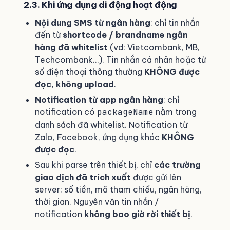
2.3. Khi ứng dụng di động hoạt động
Nội dung SMS từ ngân hàng
: chỉ tin nhắn
đến từ
shortcode / brandname ngân
hàng đã whitelist
(vd: Vietcombank, MB,
Techcombank…). Tin nhắn cá nhân hoặc từ
số điện thoại thông thường
KHÔNG được
đọc, không upload
.
Notification từ app ngân hàng
: chỉ
notification có
packageName
nằm trong
danh sách đã whitelist. Notification từ
Zalo, Facebook, ứng dụng khác
KHÔNG
được đọc
.
Sau khi parse trên thiết bị, chỉ
các trường
giao dịch đã trích xuất
được gửi lên
server: số tiền, mã tham chiếu, ngân hàng,
thời gian. Nguyên văn tin nhắn /
notification
không bao giờ rời thiết bị
.