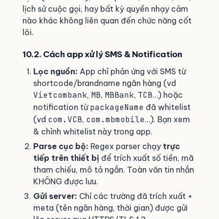
lịch sử cuộc gọi, hay bất kỳ quyền nhạy cảm
nào khác không liên quan đến chức năng cốt
lõi.
10.2. Cách app xử lý SMS & Notification
Lọc nguồn:
App chỉ phản ứng với SMS từ
shortcode/brandname ngân hàng (vd
Vietcombank
,
MB
,
MBBank
,
TCB
…) hoặc
notification từ
packageName
đã whitelist
(vd
com.VCB
,
com.mbmobile
…). Bạn xem
& chỉnh whitelist này trong app.
Parse cục bộ:
Regex parser chạy
trực
tiếp trên thiết bị
để trích xuất số tiền, mã
tham chiếu, mô tả ngắn. Toàn văn tin nhắn
KHÔNG được lưu.
Gửi server:
Chỉ các trường đã trích xuất +
meta (tên ngân hàng, thời gian) được gửi