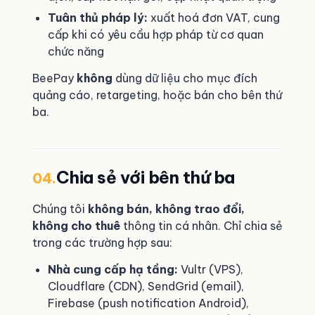
Tuân thủ pháp lý:
xuất hoá đơn VAT, cung
cấp khi có yêu cầu hợp pháp từ cơ quan
chức năng
BeePay
không
dùng dữ liệu cho mục đích
quảng cáo, retargeting, hoặc bán cho bên thứ
ba.
Chia sẻ với bên thứ ba
04.
Chúng tôi
không bán, không trao đổi,
không cho thuê
thông tin cá nhân. Chỉ chia sẻ
trong các trường hợp sau:
Nhà cung cấp hạ tầng:
Vultr (VPS),
Cloudflare (CDN), SendGrid (email),
Firebase (push notification Android),