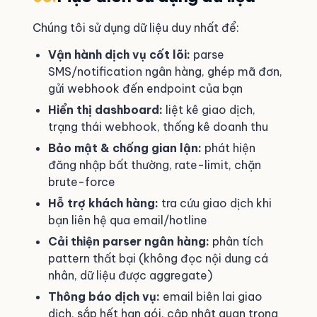
Chúng tôi sử dụng dữ liệu duy nhất để:
Vận hành dịch vụ cốt lõi:
parse
SMS/notification ngân hàng, ghép mã đơn,
gửi webhook đến endpoint của bạn
Hiển thị dashboard:
liệt kê giao dịch,
trạng thái webhook, thống kê doanh thu
Bảo mật & chống gian lận:
phát hiện
đăng nhập bất thường, rate-limit, chặn
brute-force
Hỗ trợ khách hàng:
tra cứu giao dịch khi
bạn liên hệ qua email/hotline
Cải thiện parser ngân hàng:
phân tích
pattern thất bại (không đọc nội dung cá
nhân, dữ liệu được aggregate)
Thông báo dịch vụ:
email biên lai giao
dịch, sắp hết hạn gói, cập nhật quan trọng