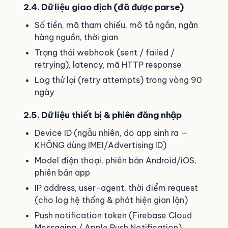
2.4. Dữ liệu giao dịch (đã được parse)
Số tiền, mã tham chiếu, mô tả ngắn, ngân
hàng nguồn, thời gian
Trạng thái webhook (sent / failed /
retrying), latency, mã HTTP response
Log thử lại (retry attempts) trong vòng 90
ngày
2.5. Dữ liệu thiết bị & phiên đăng nhập
Device ID (ngẫu nhiên, do app sinh ra —
KHÔNG dùng IMEI/Advertising ID)
Model điện thoại, phiên bản Android/iOS,
phiên bản app
IP address, user-agent, thời điểm request
(cho log hệ thống & phát hiện gian lận)
Push notification token (Firebase Cloud
Messaging / Apple Push Notification)