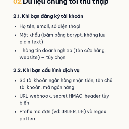
Dữ liệu chúng tôi thu thập
02.
2.1. Khi bạn đăng ký tài khoản
Họ tên, email, số điện thoại
Mật khẩu (băm bằng bcrypt, không lưu
plain text)
Thông tin doanh nghiệp (tên cửa hàng,
website) — tùy chọn
2.2. Khi bạn cấu hình dịch vụ
Số tài khoản ngân hàng nhận tiền, tên chủ
tài khoản, mã ngân hàng
URL webhook, secret HMAC, header tùy
biến
Prefix mã đơn (vd:
ORDER
,
DH
) và regex
pattern