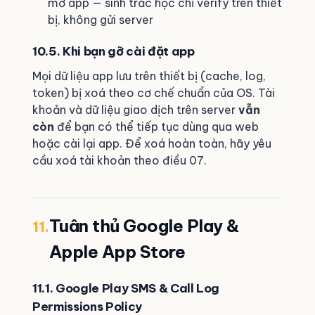
mở app — sinh trắc học chỉ verify trên thiết
bị, không gửi server
10.5. Khi bạn gỡ cài đặt app
Mọi dữ liệu app lưu trên thiết bị (cache, log,
token) bị xoá theo cơ chế chuẩn của OS. Tài
khoản và dữ liệu giao dịch trên server
vẫn
còn
để bạn có thể tiếp tục dùng qua web
hoặc cài lại app. Để xoá hoàn toàn, hãy yêu
cầu xoá tài khoản theo điều 07.
Tuân thủ Google Play &
11.
Apple App Store
11.1. Google Play SMS & Call Log
Permissions Policy