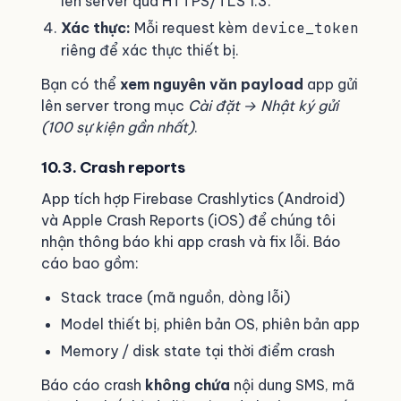
lên server qua HTTPS/TLS 1.3.
Xác thực:
Mỗi request kèm
device_token
riêng để xác thực thiết bị.
Bạn có thể
xem nguyên văn payload
app gửi
lên server trong mục
Cài đặt → Nhật ký gửi
(100 sự kiện gần nhất)
.
10.3. Crash reports
App tích hợp Firebase Crashlytics (Android)
và Apple Crash Reports (iOS) để chúng tôi
nhận thông báo khi app crash và fix lỗi. Báo
cáo bao gồm:
Stack trace (mã nguồn, dòng lỗi)
Model thiết bị, phiên bản OS, phiên bản app
Memory / disk state tại thời điểm crash
Báo cáo crash
không chứa
nội dung SMS, mã