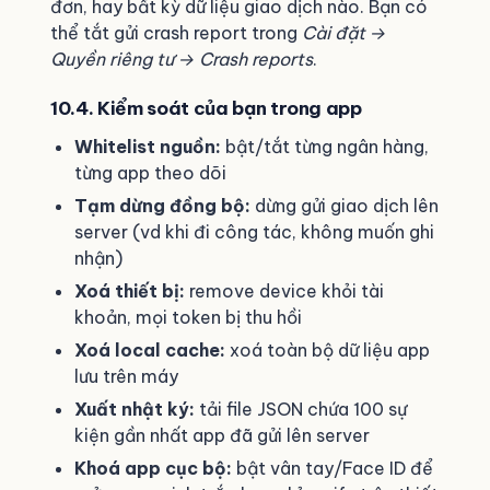
đơn, hay bất kỳ dữ liệu giao dịch nào. Bạn có
thể tắt gửi crash report trong
Cài đặt →
Quyền riêng tư → Crash reports
.
10.4. Kiểm soát của bạn trong app
Whitelist nguồn:
bật/tắt từng ngân hàng,
từng app theo dõi
Tạm dừng đồng bộ:
dừng gửi giao dịch lên
server (vd khi đi công tác, không muốn ghi
nhận)
Xoá thiết bị:
remove device khỏi tài
khoản, mọi token bị thu hồi
Xoá local cache:
xoá toàn bộ dữ liệu app
lưu trên máy
Xuất nhật ký:
tải file JSON chứa 100 sự
kiện gần nhất app đã gửi lên server
Khoá app cục bộ:
bật vân tay/Face ID để