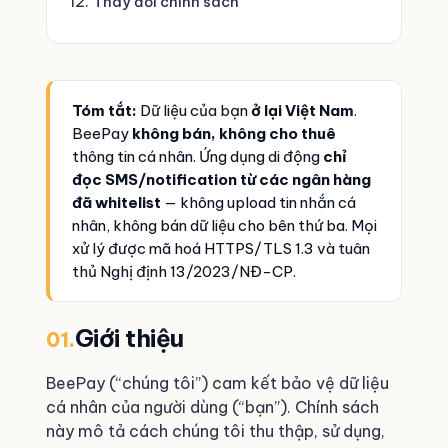
Thay đổi chính sách
Tóm tắt:
Dữ liệu của bạn
ở lại Việt Nam
.
BeePay
không bán, không cho thuê
thông tin cá nhân. Ứng dụng di động
chỉ
đọc SMS/notification từ các ngân hàng
đã whitelist
— không upload tin nhắn cá
nhân, không bán dữ liệu cho bên thứ ba. Mọi
xử lý được mã hoá HTTPS/TLS 1.3 và tuân
thủ Nghị định 13/2023/NĐ-CP.
Giới thiệu
01.
BeePay (“chúng tôi”) cam kết bảo vệ dữ liệu
cá nhân của người dùng (“bạn”). Chính sách
này mô tả cách chúng tôi thu thập, sử dụng,