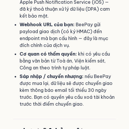
Apple Push Notification Service (iOS) —
đã ký thoả thuận xử lý dữ liệu (DPA) cam
kết bảo mật.
Webhook URL của bạn:
BeePay gửi
payload giao dịch (có ký HMAC) đến
endpoint mà bạn cấu hình — đây là mục
đích chính của dịch vụ.
Cơ quan có thẩm quyền:
khi có yêu cầu
bằng văn bản từ Toà án, Viện kiểm sát,
Công an theo trình tự pháp luật.
Sáp nhập / chuyển nhượng:
nếu BeePay
được mua lại, dữ liệu sẽ được chuyển giao
kèm thông báo email tối thiểu 30 ngày
trước. Bạn có quyền yêu cầu xoá tài khoản
trước thời điểm chuyển giao.