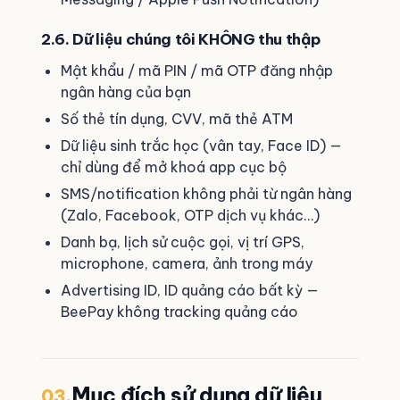
2.6. Dữ liệu chúng tôi KHÔNG thu thập
Mật khẩu / mã PIN / mã OTP đăng nhập
ngân hàng của bạn
Số thẻ tín dụng, CVV, mã thẻ ATM
Dữ liệu sinh trắc học (vân tay, Face ID) —
chỉ dùng để mở khoá app cục bộ
SMS/notification không phải từ ngân hàng
(Zalo, Facebook, OTP dịch vụ khác…)
Danh bạ, lịch sử cuộc gọi, vị trí GPS,
microphone, camera, ảnh trong máy
Advertising ID, ID quảng cáo bất kỳ —
BeePay không tracking quảng cáo
Mục đích sử dụng dữ liệu
03.